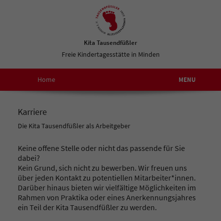
Kita Tausendfüßler
Freie Kindertagesstätte in Minden
Home
MENU
Leitfaden
Karriere
Ba
Konzept
Die Kita Tausendfüßler als Arbeitgeber
Ba
Keine offene Stelle oder nicht das passende für Sie
Kit
Verein
dabei?
Kein Grund, sich nicht zu bewerben. Wir freuen uns
Vor
Anmeldung
über jeden Kontakt zu potentiellen Mitarbeiter*innen.
Bil
Darüber hinaus bieten wir vielfältige Möglichkeiten im
un
Jahresplanung
Rahmen von Praktika oder eines Anerkennungsjahres
ein Teil der Kita Tausendfüßler zu werden.
Gr
Auf
Karriere