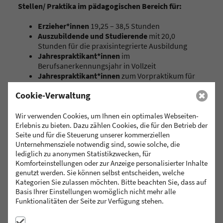
Stellen/ Praktika im pädagogischen Bereich für:
Er
Fotogalerie
Elt
Erzieher*innen
19,25 – 38,5 Stunden
Auszubildende und Studierende
mit 20,0
Stunden für die praxisintegrierte Ausbildung
Elt
Ver
Jahrespraktikant*innen
im
Berufsanerkennungsjahr in Vollzeit
Jahrespraktikant*innen
zum Vorpraktikum für
die Erzieherinnenausbildung
För
Cookie-Verwaltung
Diese Stellen werden nach Tarif - TVöD bezahlt.
Wir verwenden Cookies, um Ihnen ein optimales Webseiten-
Erlebnis zu bieten. Dazu zählen Cookies, die für den Betrieb der
Praktikant*innen sind auch für kürzere Zeiträume,
Seite und für die Steuerung unserer kommerziellen
bspw. im Rahmen der Erzieher*innenausbildung oder
Unternehmensziele notwendig sind, sowie solche, die
Studiengängen wie „Pädagogik der frühen Kindheit“,
lediglich zu anonymen Statistikzwecken, für
bei uns herzlich willkommen.
Komforteinstellungen oder zur Anzeige personalisierter Inhalte
Kontaktieren Sie uns für ein persönliches Gespräch!
genutzt werden. Sie können selbst entscheiden, welche
Kategorien Sie zulassen möchten. Bitte beachten Sie, dass auf
Stellen und Praktika im hauswirtschaftlichen Bereich:
Basis Ihrer Einstellungen womöglich nicht mehr alle
Funktionalitäten der Seite zur Verfügung stehen.
Praktikant*innen
in der hauseigenen Küche
Urlaubs- und Krankheitsvertretung
für die