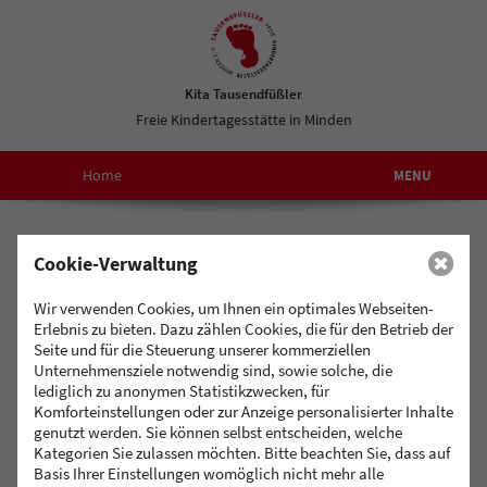
Kita Tausendfüßler
Freie Kindertagesstätte in Minden
Home
MENU
Leitfaden
Förderverein
Cookie-Verwaltung
Ba
Konzept
Werden Sie Fördermitglied
Wir verwenden Cookies, um Ihnen ein optimales Webseiten-
Ba
Für Großeltern,
Kit
Verein
Erlebnis zu bieten. Dazu zählen Cookies, die für den Betrieb der
ausscheidende Familien und
Seite und für die Steuerung unserer kommerziellen
andere Interessierte besteht
Unternehmensziele notwendig sind, sowie solche, die
Vor
Anmeldung
die Möglichkeit
lediglich zu anonymen Statistikzwecken, für
Bil
Komforteinstellungen oder zur Anzeige personalisierter Inhalte
Fördermitglied der
un
Jahresplanung
genutzt werden. Sie können selbst entscheiden, welche
Einrichtung zu werden.
Kategorien Sie zulassen möchten. Bitte beachten Sie, dass auf
Fördermitglieder werden
Gr
Basis Ihrer Einstellungen womöglich nicht mehr alle
Auf
über die Entwicklung und
Karriere